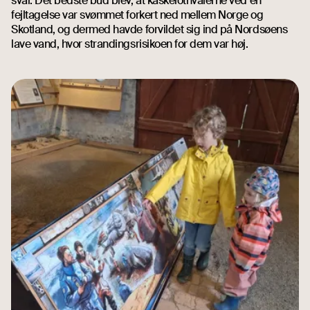
svar. Det bedste bud blev, at kaskelothvalerne ved en
fejltagelse var svømmet forkert ned mellem Norge og
Skotland, og dermed havde forvildet sig ind på Nordsøens
lave vand, hvor strandingsrisikoen for dem var høj.