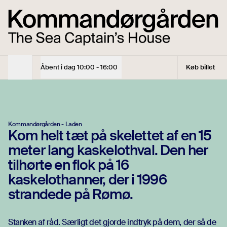
Oplev skelettet af en ægte kaskelothval | Kommandørgården
Tirs - Søn
10:00 - 16:00
Entrébillet
Under 18 år
Gratis
Åbent i dag
10:00 - 16:00
Køb billet
Åbningstider
Voksne
70 kr
Hvalskelettet
Voksen - køb online og få 10% rabat
63 kr.
Gruppe på min. 10 voksne
55 kr
Kommandørgården - Laden
Kom helt tæt på skelettet af en 15
Se åbningstider
meter lang kaskelothval. Den her
tilhørte en flok på 16
Se åbningstider
kaskelothanner, der i 1996
Køb billet
strandede på Rømø.
Køb billet
Stanken af råd. Særligt det gjorde indtryk på dem, der så de