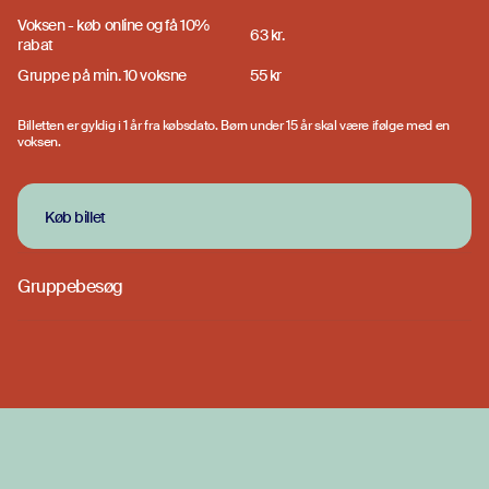
Voksen - køb online og få 10%
63 kr.
rabat
Gruppe på min. 10 voksne
55 kr
Billetten er gyldig i 1 år fra købsdato. Børn under 15 år skal være ifølge med en
voksen.
Køb billet
Køb billet
Gruppebesøg
Å