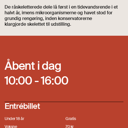
De råskeletterede dele lå først i en tidevandsrende i et
halvt år, imens mikroorganismerne og havet stod for
grundig rengøring, inden konservatorerne
klargjorde skelettet til udstilling.
Åbent i dag
10:00 - 16:00
Entrébillet
Under 18 år
Gratis
Voksne
70 kr